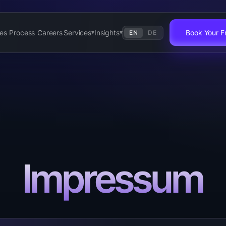
es
Process
Careers
Services
Insights
Book Your Fr
EN
DE
▾
▾
Impressum