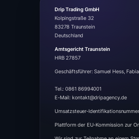
Drip Trading GmbH
Kolpingstraße 32
83278 Traunstein
Deutschland
Amtsgericht Traunstein
HRB 27857
Geschäftsführer: Samuel Hess, Fabi
Tel.: 0861 86994001
E-Mail: kontakt@dripagency.de
Umsatzsteuer-Identifikationsnumm
Plattform der EU-Kommission zur On
Wir sind zur Teilnahme an einem Stre