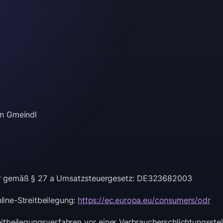
an Gmeindl
er gemäß § 27 a Umsatzsteuergesetz: DE323682003
line-Streitbeilegung:
https://ec.europa.eu/consumers/odr
itbeilegungsverfahren vor einer Verbraucherschlichtungsstelle