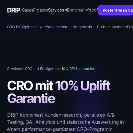
DRIP
Cases
Prozess
Services ▾
Branchen ▾
Proof
Kostenfreien St
CRO Erfolgsbasis · /de/services/cro-erfolgsbasis
Problem
Methode
Pro
Services · CRO auf Erfolgsbasis
10% RPU · garantiert
CRO mit
10% Uplift
Garantie
DRIP kombiniert Kundenresearch, paralleles A/B
Testing, QA, Analytics und statistische Auswertung in
einem performance-gestützten CRO-Programm.