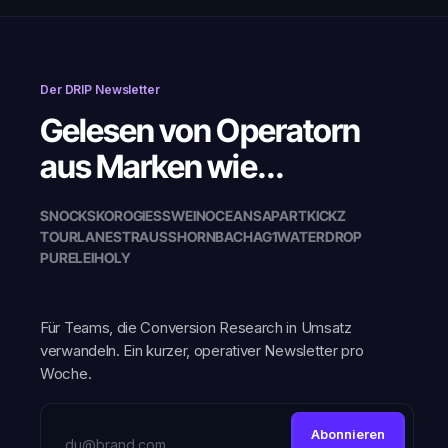
Der DRIP Newsletter
Gelesen von Operatorn
aus Marken wie...
SNOCKS
KORO
GIESSWEIN
OCEANSAPART
KICKZ
TOURLANE
STRAUSS
HORNBACH
AG1
WATERDROP
PURELEI
HOLY
Für Teams, die Conversion Research in Umsatz
verwandeln. Ein kurzer, operativer Newsletter pro
Woche.
Abonnieren