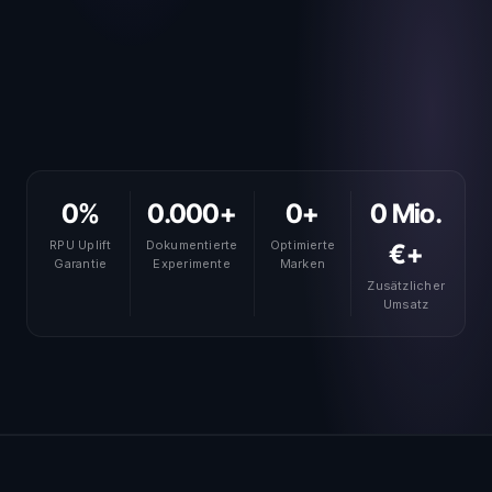
0
%
0.000
+
0
+
0
Mio.
RPU Uplift
Dokumentierte
Optimierte
€+
Garantie
Experimente
Marken
Zusätzlicher
Umsatz