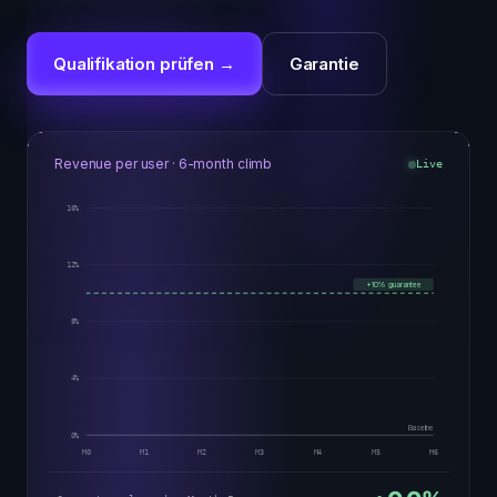
Qualifikation prüfen →
Garantie
Revenue per user · 6-month climb
Live
16
%
12
%
+10% guarantee
8
%
4
%
Baseline
0
%
M0
M1
M2
M3
M4
M5
M6