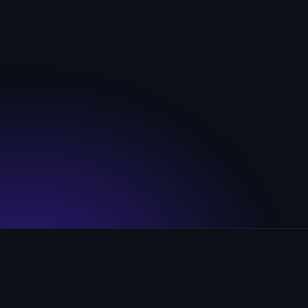
0
%
0
%