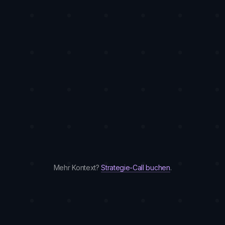
05
nicht erreicht wird?
Was kostet eine CRO Agentur auf
06
Erfolgsbasis?
Wie schnell sehen wir Ergebnisse?
07
Arbeitet ihr DSGVO-konform?
08
Mehr Kontext?
Strategie-Call buchen
.