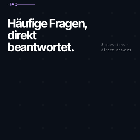
· FAQ
Häufige Fragen,
direkt
beantwortet.
8
questions ·
direct answers
Ist DRIP eine reine Revenue-Share
01
CRO Agentur?
Nein. DRIP ist keine reine Revenue-
Share-Agentur. Das Engagement ist ein
strukturiertes CRO-Programm mit
Performance-Garantie: qualifizierte