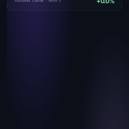
+
0.0
%
Guarantee cleared · Month 5