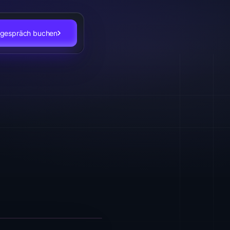
stgespräch buchen
en, Besucher
eder andere