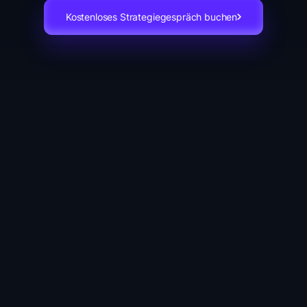
Kostenloses Strategiegespräch buchen
O-Agentur hinter 250+ der w
ührenden Online-Unternehm
chstumsstarke Startups oder globale Marktführer in E-Com
avel, Versicherung oder Retail — wir erzielen konstant messb
Umsatzsteigerungen.