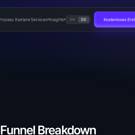
Prozess
Karriere
Services
Insights
Kostenloses Er
EN
DE
▾
▾
s Funnel Breakdown