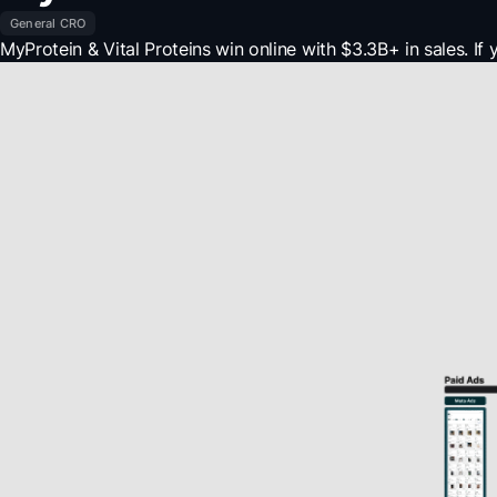
General CRO
MyProtein & Vital Proteins win online with $3.3B+ in sales. If 