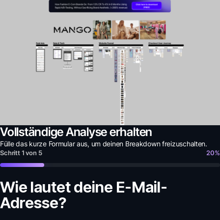
Vollständige Analyse erhalten
Fülle das kurze Formular aus, um deinen
Breakdown
freizuschalten.
Schritt
1
von
5
20
%
Wie lautet deine E-Mail-
Adresse?