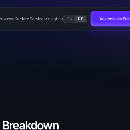
Prozess
Karriere
Services
Insights
Kostenloses Er
EN
DE
▾
▾
l Breakdown