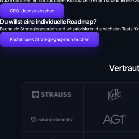
Nutze die Erkenntnisse aus dieser Ressource in einem strukturierten 
CRO License ansehen
Du willst eine individuelle Roadmap?
Buche ein Strategiegespräch und wir priorisieren die nächsten Tests für
Kostenloses Strategiegespräch buchen
Vertrau