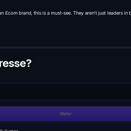
n Ecom brand, this is a must-see. They aren't just leaders in b
dresse?
Weiter