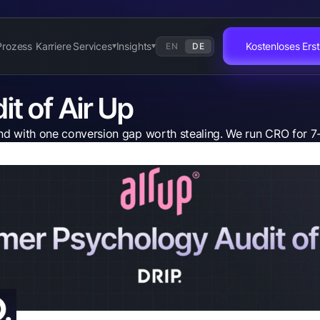
Prozess
Karriere
Services
Insights
Kostenloses Er
EN
DE
▾
▾
t of Air Up
rand with one conversion gap worth stealing. We run CRO for 7