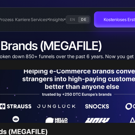
Prozess
Karriere
Services
Insights
Kostenloses Er
EN
DE
▾
▾
E Brands (MEGAFILE)
roken down 850+ funnels over the past 6 years. Now you get 